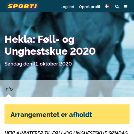
Log ind
Opret profil
Hekla: Føll- og
Unghestskue 2020
Søndag den 11. oktober 2020
Info
Arrangementet er afholdt
HEKLA INVITERER TIL FØLL-OG UNGHESTSKUE SØNDAG