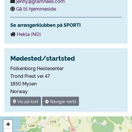
jenny@gramnaes.com
Gå til hjemmeside
Se arrangørklubben på SPORTI
Hekla (NO)
Mødested/startsted
Folkenborg Hestesenter
Trond Prest vei 47
1850 Mysen
Norway
Vis på kort
Navigér hertil
+