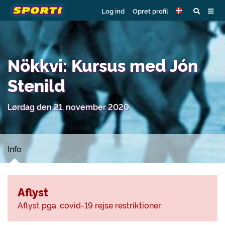
Log ind
Opret profil
Nökkvi: Kursus med Jón
Stenild
Lørdag den 21. november 2020
Info
Aflyst
Aflyst pga. covid-19 rejse restriktioner.