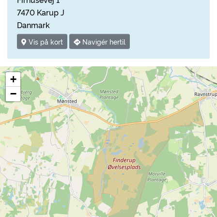
7470 Karup J
Danmark
Vis på kort
Navigér hertil
+
−