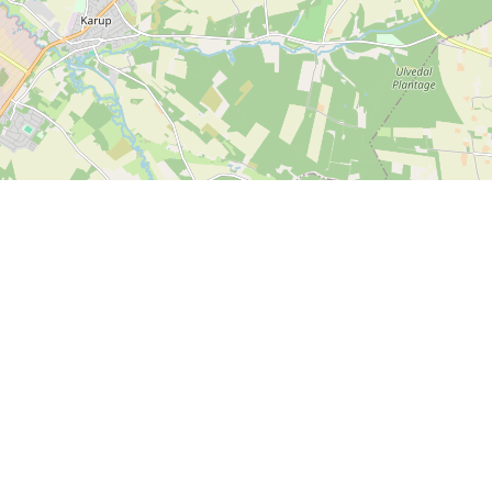
Leaflet
| ©
OpenStreetMap contributors