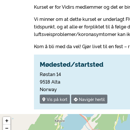
Kurset er for Vidirs medlemmer og det er b
Vi minner om at dette kurset er underlagt 
tidspunkt, og at alle er forpliktet til å følg
luftsveisproblemer/koronasymtomer kan ik
Kom å bli med da vel! Gjør livet til en fest – r
Mødested/startsted
Røstan 14
9518 Alta
Norway
Vis på kort
Navigér hertil
+
−