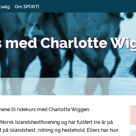
tsalg
Om SPORTI
rs med Charlotte W
mene til ridekurs med Charlotte Wiggen.
orsk Islandshestforening og har fullført tre år på
 islandshest, ridning og hestehold. Ellers har hun