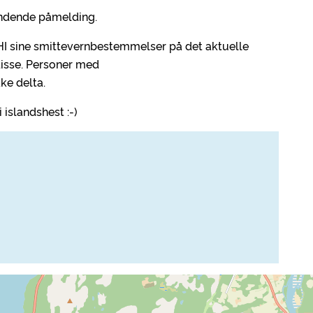
indende påmelding.
FHI sine smittevernbestemmelser på det aktuelle
e disse. Personer med
ke delta.
i islandshest :-)