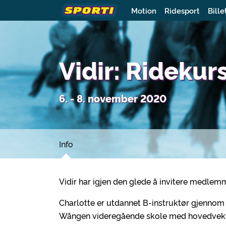
Motion
Ridesport
Bille
Vidir: Rideku
6. - 8. november 2020
Info
Vidir har igjen den glede å invitere medlem
Charlotte er utdannet B-instruktør gjennom N
Wången videregående skole med hovedvekt på