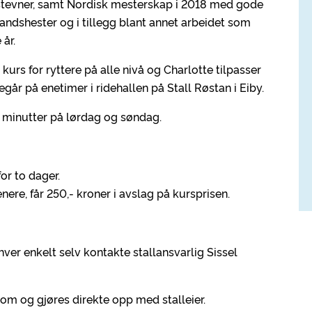
 stevner, samt Nordisk mesterskap i 2018 med gode
andshester og i tillegg blant annet arbeidet som
 år.
t kurs for ryttere på alle nivå og Charlotte tilpasser
egår på enetimer i ridehallen på Stall Røstan i Eiby.
45 minutter på lørdag og søndag.
for to dager.
ere, får 250,- kroner i avslag på kursprisen.
er enkelt selv kontakte stallansvarlig Sissel
nom og gjøres direkte opp med stalleier.