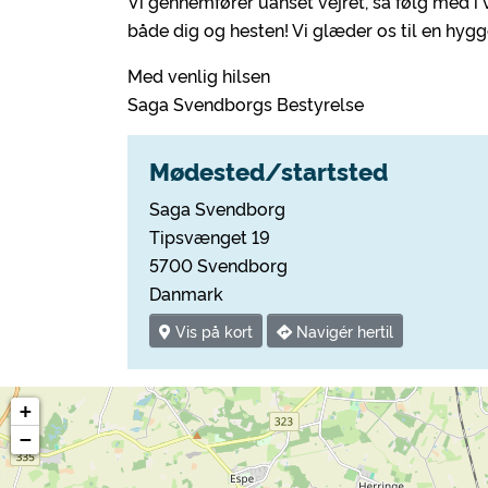
Vi gennemfører uanset vejret, så følg med i
både dig og hesten! Vi glæder os til en hygg
Med venlig hilsen
Saga Svendborgs Bestyrelse
Mødested/startsted
Saga Svendborg
Tipsvænget 19
5700 Svendborg
Danmark
Vis på kort
Navigér hertil
+
−