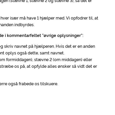
agen (stævne 1, stævne 2 og stævne 3), så det er
 hver især må have 1 hjælper med. Vi opfodrer til, at
inanden indbyrdes.
e i kommentarfeltet ”øvrige oplysninger”:
g skriv navnet på hjælperen. Hvis det er en anden
nt oplys også dette, samt navnet.
(om formiddagen), stævne 2 (om middagen) eller
træbe os på, at opfylde alles ønsker så vidt det er
re også frabede os tilskuere.