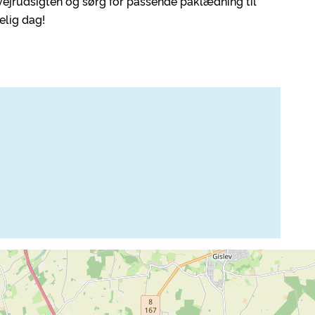
 vejrudsigten og sørg for passende påklædning til
elig dag!