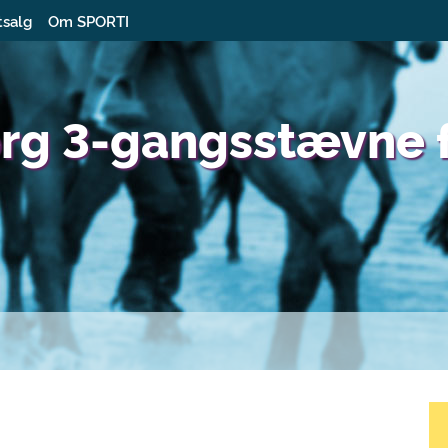
tsalg
Om SPORTI
rg 3-gangsstævne f