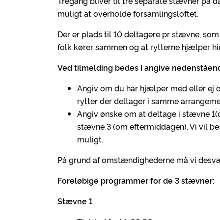
Tregang bliver til tre separate stævner på d
muligt at overholde forsamlingsloftet.
Der er plads til 10 deltagere pr stævne, som
folk kører sammen og at rytterne hjælper h
Ved tilmelding bedes I angive nedenståend
Angiv om du har hjælper med eller ej o
rytter der deltager i samme arrangeme
Angiv ønske om at deltage i stævne 1
stævne 3 (om eftermiddagen). Vi vil bes
muligt.
På grund af omstændighederne må vi desvær
Foreløbige programmer for de 3 stævner:
Stævne 1