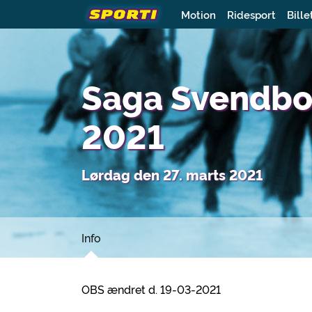
Motion
Ridesport
Bille
Saga Svendbo
2021
Lørdag den 27. marts 2021
Info
OBS ændret d. 19-03-2021