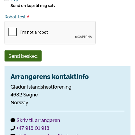
Send en kopi til mig selv
Robot-test
Send besked
Arrangørens kontaktinfo
Gladur Islandshestforening
4682 Søgne
Norway
Skriv til arrangøren
+47 916 01 918