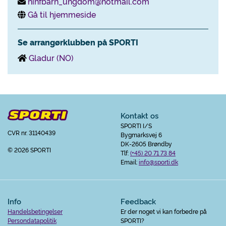
nihfbarn_ungdom@hotmail.com
Gå til hjemmeside
Se arrangørklubben på SPORTI
Gladur (NO)
Kontakt os
SPORTI I/S
CVR nr. 31140439
Bygmarksvej 6
DK-2605 Brøndby
© 2026 SPORTI
Tlf:
(+45) 20 71 73 84
Email:
info@sporti.dk
Info
Feedback
Handelsbetingelser
Er der noget vi kan forbedre på
Persondatapolitik
SPORTI?