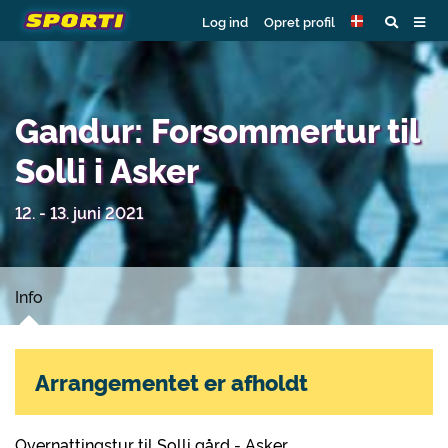
Log ind
Opret profil
Gandur: Forsommertur til
Solli i Asker
12. - 13. juni 2021
Info
Arrangementet er afholdt
Overnattingstur til Solli gård - Asker