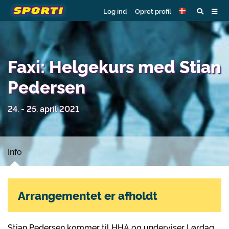
Log ind
Opret profil
Faxi: Helgekurs med Stian
Pedersen
24. - 25. april 2021
Info
Arrangementet er afholdt
Stian Pedersen kommer til HHA og underviser Lørdag