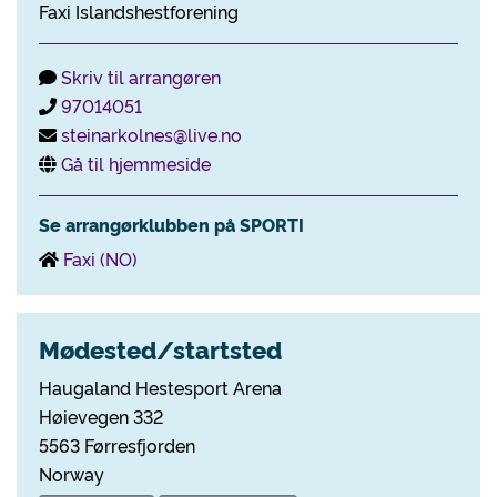
Faxi Islandshestforening
Skriv til arrangøren
97014051
steinarkolnes@live.no
Gå til hjemmeside
Se arrangørklubben på SPORTI
Faxi (NO)
Mødested/startsted
Haugaland Hestesport Arena
Høievegen 332
5563 Førresfjorden
Norway