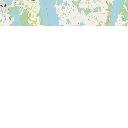
Leaflet
| ©
OpenStreetMap contributors
Kontakt os
SPORTI I/S
CVR nr. 31140439
Bygmarksvej 6
DK-2605 Brøndby
© 2026 SPORTI