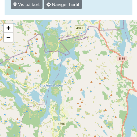
Vis på kort
Navigér hertil
+
−