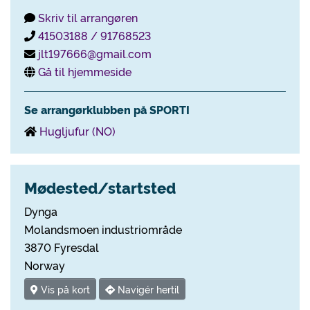
Skriv til arrangøren
41503188 / 91768523
jlt197666@gmail.com
Gå til hjemmeside
Se arrangørklubben på SPORTI
Hugljufur (NO)
Mødested/startsted
Dynga
Molandsmoen industriområde
3870 Fyresdal
Norway
Vis på kort
Navigér hertil