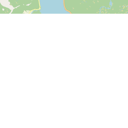
Leaflet
| ©
OpenStreetMap contributors
Kontakt os
SPORTI I/S
CVR nr. 31140439
Bygmarksvej 6
DK-2605 Brøndby
© 2026 SPORTI
Tlf:
(+45) 20 71 73 84
Email:
info@sporti.dk