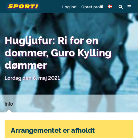
Log ind
Opret profil
Hugljufur: Ri for en
dommer, Guro Kylling
dømmer
Lørdag den 8. maj 2021
Info
Arrangementet er afholdt