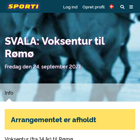
Log ind
Opret profil
SVALA: Voksentur til
Rømø
Fredag den 24. september 2021
Info
Arrangementet er afholdt
Voksentur (fra 14 år) til Rømø.