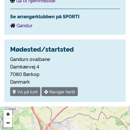
Gå til hjemmeside
Se arrangørklubben på SPORTI
Gandur
Mødested/startsted
Gandurs ovalbane
Damkærvej 4
7080 Børkop
Danmark
Vis på kort
Navigér hertil
+
−