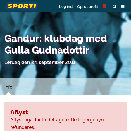
Log ind
Opret profil
Gandur: klubdag med
Gulla Gudnadottir
Lørdag den 24. september 2011
Info
Aflyst
Aflyst pga. for få deltagere. Deltagergebyret
refunderes.