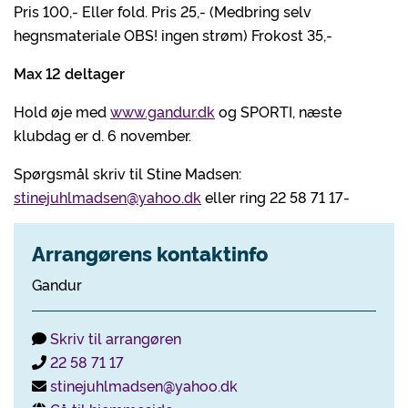
Pris 100,- Eller fold. Pris 25,- (Medbring selv
hegnsmateriale OBS! ingen strøm) Frokost 35,-
Max 12 deltager
Hold øje med
www.gandur.dk
og SPORTI, næste
klubdag er d. 6 november.
Spørgsmål skriv til Stine Madsen:
stinejuhlmadsen@yahoo.dk
eller ring 22 58 71 17-
Arrangørens kontaktinfo
Gandur
Skriv til arrangøren
22 58 71 17
stinejuhlmadsen@yahoo.dk