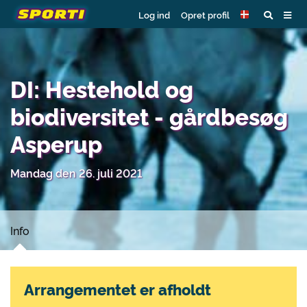
Log ind
Opret profil
DI: Hestehold og
biodiversitet - gårdbesøg
Asperup
Mandag den 26. juli 2021
Info
Arrangementet er afholdt