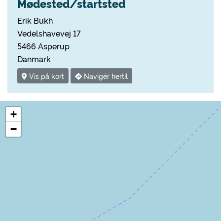
Mødested/startsted
Erik Bukh
Vedelshavevej 17
5466 Asperup
Danmark
Vis på kort
Navigér hertil
+
−