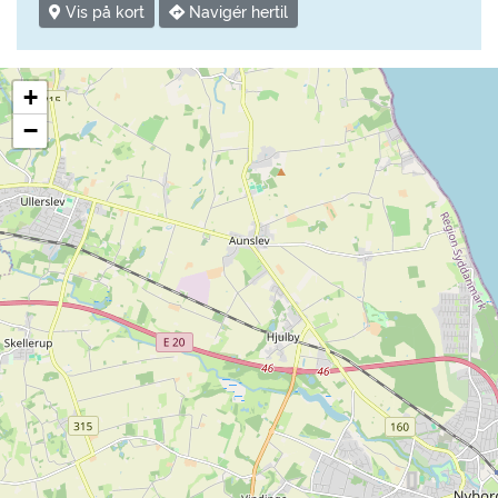
Vis på kort
Navigér hertil
+
−