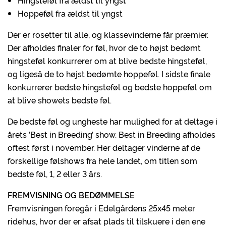
Hingsteføl fra ældst til yngst
Hoppeføl fra ældst til yngst
Der er rosetter til alle, og klassevinderne får præmier.
Der afholdes finaler for føl, hvor de to højst bedømt
hingsteføl konkurrerer om at blive bedste hingsteføl,
og ligeså de to højst bedømte hoppeføl. I sidste finale
konkurrerer bedste hingsteføl og bedste hoppeføl om
at blive showets bedste føl.
De bedste føl og ungheste har mulighed for at deltage i
årets ’Best in Breeding’ show. Best in Breeding afholdes
oftest først i november. Her deltager vinderne af de
forskellige følshows fra hele landet, om titlen som
bedste føl, 1, 2 eller 3 års.
FREMVISNING OG BEDØMMELSE
Fremvisningen foregår i Edelgårdens 25x45 meter
ridehus, hvor der er afsat plads til tilskuere i den ene