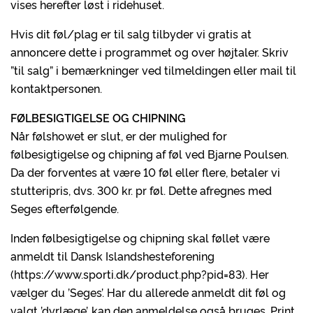
vises herefter løst i ridehuset.
Hvis dit føl/plag er til salg tilbyder vi gratis at
annoncere dette i programmet og over højtaler. Skriv
”til salg” i bemærkninger ved tilmeldingen eller mail til
kontaktpersonen.
FØLBESIGTIGELSE OG CHIPNING
Når følshowet er slut, er der mulighed for
følbesigtigelse og chipning af føl ved Bjarne Poulsen.
Da der forventes at være 10 føl eller flere, betaler vi
stutteripris, dvs. 300 kr. pr føl. Dette afregnes med
Seges efterfølgende.
Inden følbesigtigelse og chipning skal føllet være
anmeldt til Dansk Islandshesteforening
(https://www.sporti.dk/product.php?pid=83). Her
vælger du ’Seges’. Har du allerede anmeldt dit føl og
valgt ’dyrlæge’, kan den anmeldelse også bruges. Print