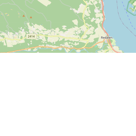
Leaflet
| ©
OpenStreetMap contributors
Kontakt os
SPORTI I/S
CVR nr. 31140439
Bygmarksvej 6
DK-2605 Brøndby
© 2026 SPORTI
Tlf:
(+45) 20 71 73 84
Email:
info@sporti.dk
Info
Feedback