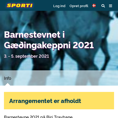
Log ind
Opret profil
Barnestevnet i
Gæðingakeppni 2021
3. - 5. september 2021
Info
Arrangementet er afholdt
Barnestevne 2021 på Biri Travbane