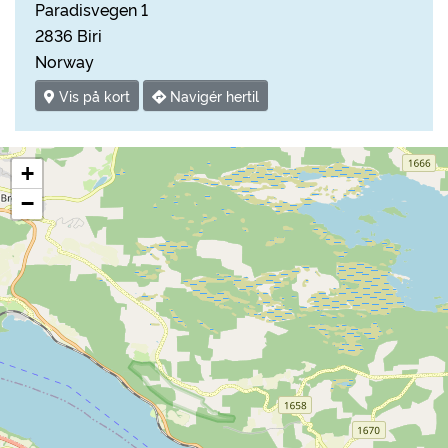
Paradisvegen 1
2836 Biri
Norway
Vis på kort
Navigér hertil
+
−