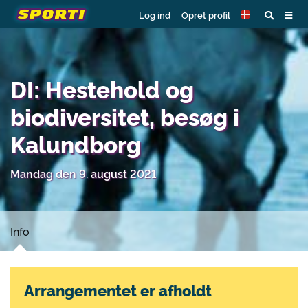
Log ind
Opret profil
DI: Hestehold og
biodiversitet, besøg i
Kalundborg
Mandag den 9. august 2021
Info
Arrangementet er afholdt