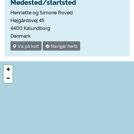
Mødested/startsted
Henriette og Simone Roved
Højgårdsvej 45
4400 Kalundborg
Danmark
Vis på kort
Navigér hertil
+
−