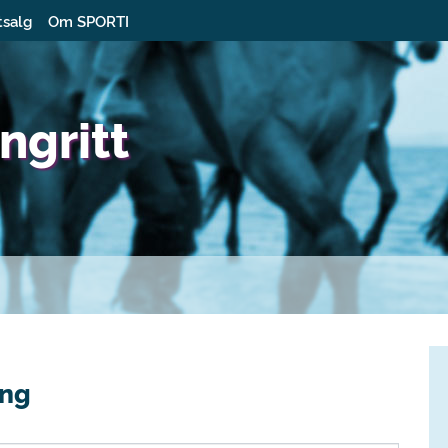
tsalg
Om SPORTI
ngritt
ing