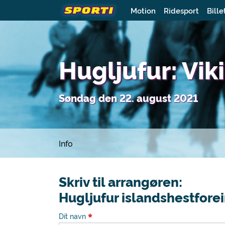
Motion
Ridesport
Bille
Hugljufur: Viki
Søndag den 22. august 2021
Info
Skriv til arrangøren:
Hugljufur islandshestfore
Dit navn