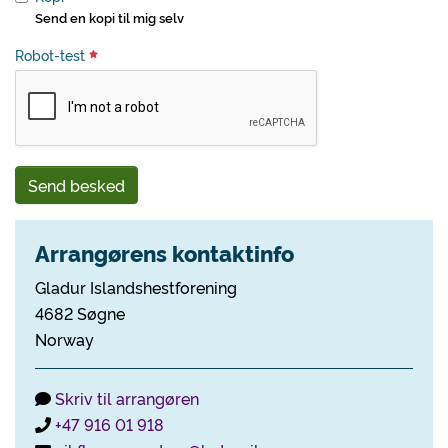
Send en kopi til mig selv
Robot-test
Send besked
Arrangørens kontaktinfo
Gladur Islandshestforening
4682 Søgne
Norway
Skriv til arrangøren
+47 916 01 918