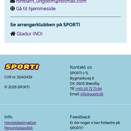
nihfbarn_ungdom@hotmail.com
Gå til hjemmeside
Se arrangørklubben på SPORTI
Gladur (NO)
Kontakt os
SPORTI I/S
CVR nr. 31140439
Bygmarksvej 6
DK-2605 Brøndby
© 2026 SPORTI
Tlf:
(+45) 20 71 73 84
Email:
info@sporti.dk
Info
Feedback
Handelsbetingelser
Er der noget vi kan forbedre på
Persondatapolitik
SPORTI?