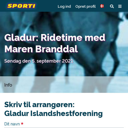
Log ind
Opret profil
Gladur: Ridetime med
Maren Branddal
Søndag den 5. september 2021
Info
Skriv til arrangøren:
Gladur Islandshestforening
Dit navn