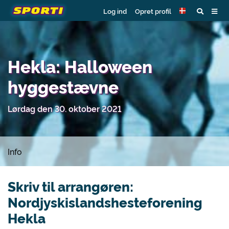
Log ind
Opret profil
Hekla: Halloween
hyggestævne
Lørdag den 30. oktober 2021
Info
Skriv til arrangøren:
Nordjyskislandshesteforening
Hekla