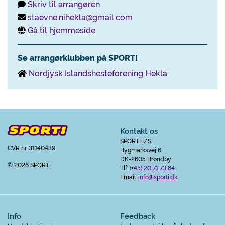
Skriv til arrangøren
staevne.nihekla@gmail.com
Gå til hjemmeside
Se arrangørklubben på SPORTI
Nordjysk Islandshesteforening Hekla
Kontakt os
SPORTI I/S
CVR nr. 31140439
Bygmarksvej 6
DK-2605 Brøndby
© 2026 SPORTI
Tlf:
(+45) 20 71 73 84
Email:
info@sporti.dk
Info
Feedback