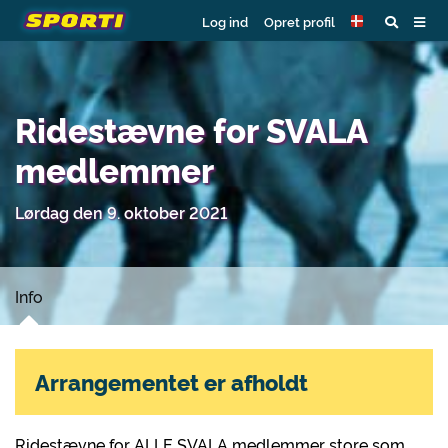
Log ind
Opret profil
Ridestævne for SVALA
medlemmer
Lørdag den 9. oktober 2021
Info
Arrangementet er afholdt
Ridestævne for ALLE SVALA medlemmer store som