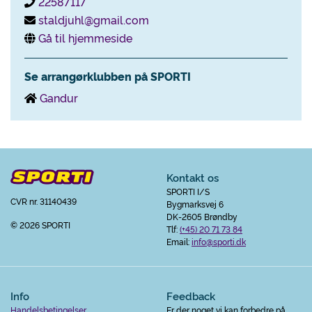
22587117
staldjuhl@gmail.com
Gå til hjemmeside
Se arrangørklubben på SPORTI
Gandur
Kontakt os
SPORTI I/S
CVR nr. 31140439
Bygmarksvej 6
DK-2605 Brøndby
© 2026 SPORTI
Tlf:
(+45) 20 71 73 84
Email:
info@sporti.dk
Info
Feedback
Handelsbetingelser
Er der noget vi kan forbedre på