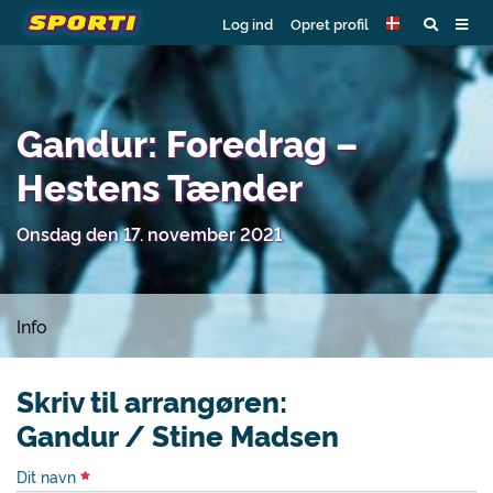
Log ind
Opret profil
Gandur: Foredrag –
Hestens Tænder
Onsdag den 17. november 2021
Info
Skriv til arrangøren:
Gandur / Stine Madsen
Dit navn