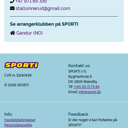
+47 971 85 335
stallsinnerud@gmail.com
Se arrangørklubben på SPORTI
Gandur (NO)
Kontakt os
SPORTI I/S
CVR nr. 31140439
Bygmarksvej 6
DK-2605 Brøndby
© 2026 SPORTI
Tlf:
(+45) 20 71 73 84
Email:
info@sporti.dk
Info
Feedback
Handelsbetingelser
Er der noget vi kan forbedre på
Persondatapolitik
SPORTI?