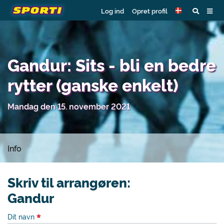
Log ind
Opret profil
Gandur: Sits - bli en bedre
rytter (ganske enkelt)
Mandag den 15. november 2021
Info
Skriv til arrangøren:
Gandur
Dit navn