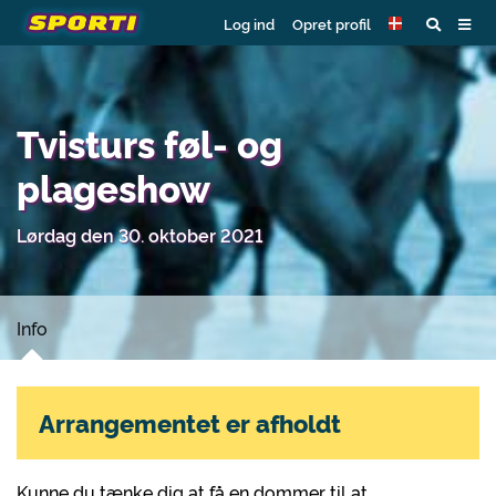
Log ind
Opret profil
Tvisturs føl- og
plageshow
Lørdag den 30. oktober 2021
Info
Arrangementet er afholdt
Kunne du tænke dig at få en dommer til at