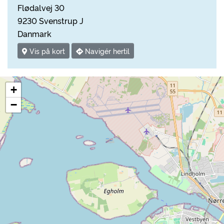
Flødalvej 30
9230 Svenstrup J
Danmark
Vis på kort
Navigér hertil
+
−