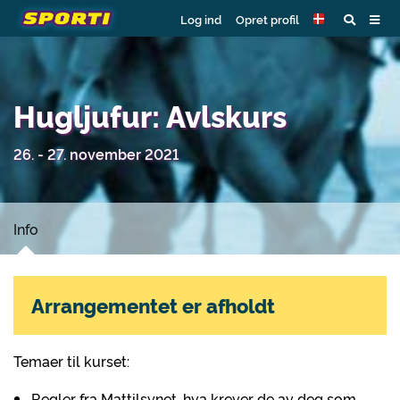
Log ind
Opret profil
Hugljufur: Avlskurs
26. - 27. november 2021
Info
Arrangementet er afholdt
Temaer til kurset:
Regler fra Mattilsynet, hva krever de av deg som