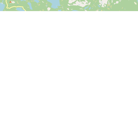
Leaflet
| ©
OpenStreetMap contributors
Kontakt os
SPORTI I/S
CVR nr. 31140439
Bygmarksvej 6
DK-2605 Brøndby
© 2026 SPORTI
Tlf:
(+45) 20 71 73 84
Email:
info@sporti.dk