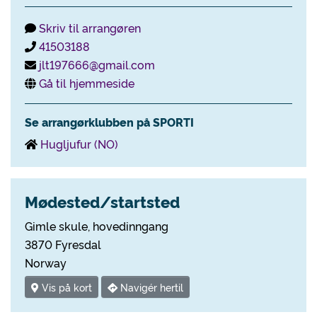
Skriv til arrangøren
41503188
jlt197666@gmail.com
Gå til hjemmeside
Se arrangørklubben på SPORTI
Hugljufur (NO)
Mødested/startsted
Gimle skule, hovedinngang
3870 Fyresdal
Norway
Vis på kort
Navigér hertil