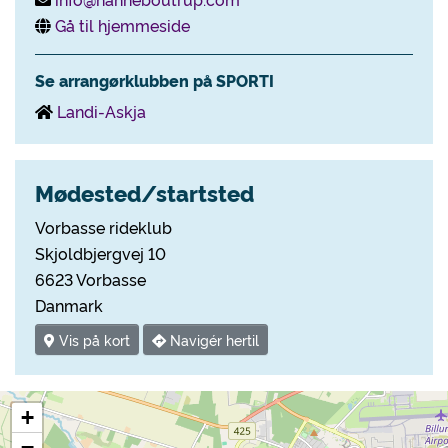
Gå til hjemmeside
Se arrangørklubben på SPORTI
Landi-Askja
Mødested/startsted
Vorbasse rideklub
Skjoldbjergvej 10
6623 Vorbasse
Danmark
Vis på kort
Navigér hertil
+
−