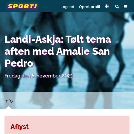
Log ind
Opret profil
Landi-Askja: Tølt tema
aften med Amalie San
Pedro
Fredag den 5. november 2021
Info
Aflyst