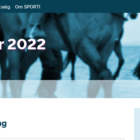
tsalg
Om SPORTI
ur 2022
ng