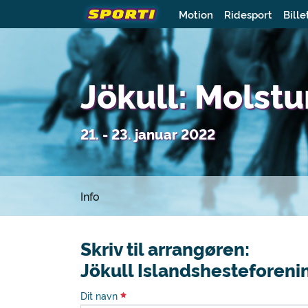
Motion
Ridesport
Bille
Jökull: Molst
21. - 23. januar 2022
Info
Skriv til arrangøren:
Jökull Islandshesteforeni
Dit navn