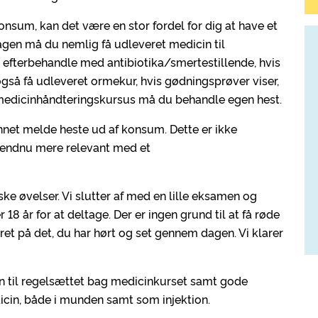
konsum, kan det være en stor fordel for dig at have et
gen må du nemlig få udleveret medicin til
fx efterbehandle med antibiotika/smertestillende, hvis
gså få udleveret ormekur, hvis gødningsprøver viser,
t medicinhåndteringskursus må du behandle egen hest.
unnet melde heste ud af konsum. Dette er ikke
et endnu mere relevant med et
iske øvelser. Vi slutter af med en lille eksamen og
18 år for at deltage. Der er ingen grund til at få røde
ret på det, du har hørt og set gennem dagen. Vi klarer
on til regelsættet bag medicinkurset samt gode
icin, både i munden samt som injektion.