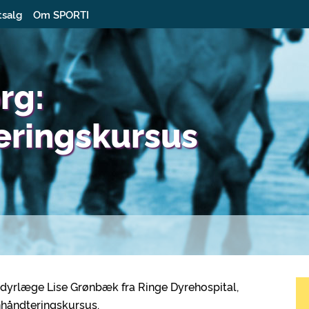
tsalg
Om SPORTI
rg:
eringskursus
 dyrlæge Lise Grønbæk fra Ringe Dyrehospital,
nhåndteringskursus.