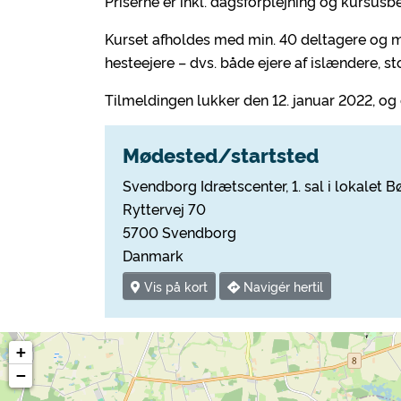
Priserne er inkl. dagsforplejning og kursusbe
Kurset afholdes med min. 40 deltagere og max
hesteejere – dvs. både ejere af islændere, 
Tilmeldingen lukker den 12. januar 2022, og 
Mødested/startsted
Svendborg Idrætscenter, 1. sal i lokalet B
Ryttervej 70
5700 Svendborg
Danmark
Vis på kort
Navigér hertil
+
−