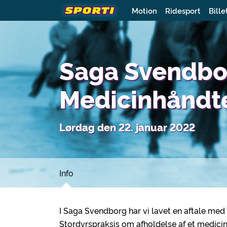
Motion
Ridesport
Bille
Saga Svendbo
Medicinhåndt
Lørdag den 22. januar 2022
Info
I Saga Svendborg har vi lavet en aftale med
Stordyrspraksis om afholdelse af et medici