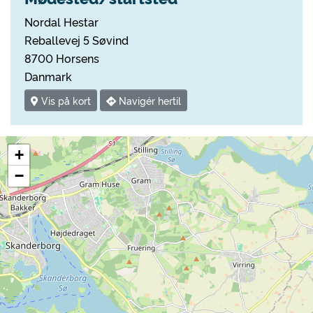
Nordal Hestar
Reballevej 5 Søvind
8700 Horsens
Danmark
Vis på kort
Navigér hertil
+
−