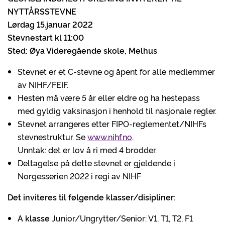
NYTTÅRSSTEVNE
Lørdag 15.januar 2022
Stevnestart kl 11:00
Sted: Øya Videregående skole, Melhus
Stevnet er et C-stevne og åpent for alle medlemmer
av NIHF/FEIF.
Hesten må være 5 år eller eldre og ha hestepass
med gyldig vaksinasjon i henhold til nasjonale regler.
Stevnet arrangeres etter FIPO-reglementet/NIHFs
stevnestruktur. Se
www.nihf.no
.
Unntak: det er lov å ri med 4 brodder.
Deltagelse på dette stevnet er gjeldende i
Norgesserien 2022 i regi av NIHF
Det inviteres til følgende klasser/disipliner:
A klasse
Junior/Ungrytter/Senior: V1, T1, T2, F1