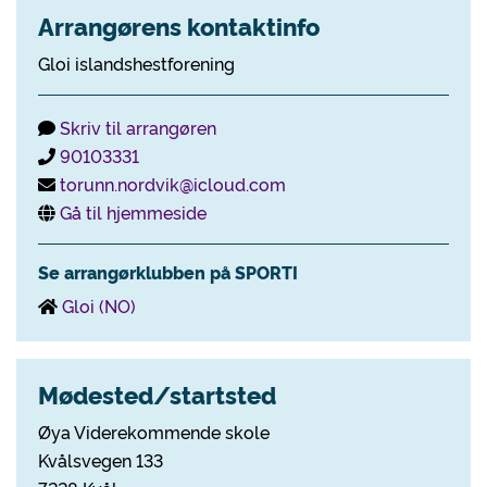
Arrangørens kontaktinfo
Gloi islandshestforening
Skriv til arrangøren
90103331
torunn.nordvik@icloud.com
Gå til hjemmeside
Se arrangørklubben på SPORTI
Gloi (NO)
Mødested/startsted
Øya Viderekommende skole
Kvålsvegen 133