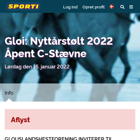
Log ind
Opret profil
Gloi: Nyttårstølt 2022
Åpent C-Stævne
Lørdag den 15. januar 2022
Info
Aflyst
GLOI ISLANDSHESTFORENING INVITERER TIL