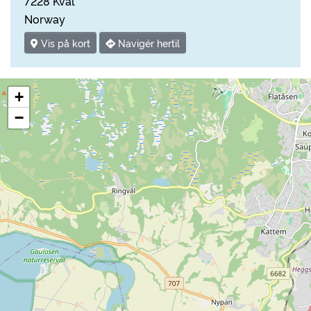
7228 Kvål
Norway
Vis på kort
Navigér hertil
+
−