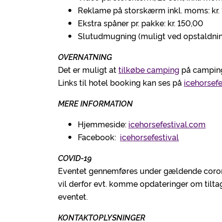
Reklame på storskærm inkl. moms: kr. 1
Ekstra spåner pr. pakke: kr. 150,00
Slutudmugning (muligt ved opstaldning 
OVERNATNING
Det er muligt at
tilkøbe camping
på campin
Links til hotel booking kan ses på
icehorsef
MERE INFORMATION
Hjemmeside:
icehorsefestival.com
Facebook:
icehorsefestival
COVID-19
Eventet gennemføres under gældende coron
vil derfor evt. komme opdateringer om tilta
eventet.
KONTAKTOPLYSNINGER