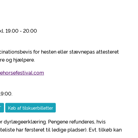
kl. 19.00 - 20.00
cinationsbevis for hesten eller stævnepas attesteret
re og hjælpere.
cehorsefestival.com
.19:00.
T
Køb af tilskuerbilletter
er dyrlægeerklæring. Pengene refunderes, hvis
eliste har førsteret til ledige pladser). Evt. tilkøb kan