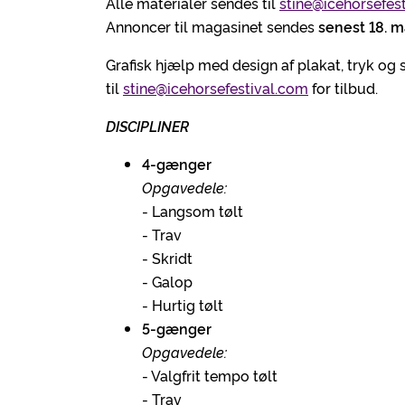
Alle materialer sendes til
stine@icehorsefes
Annoncer til magasinet sendes
senest 18. m
Grafisk hjælp med design af plakat, tryk og
til
stine@icehorsefestival.com
for tilbud.
DISCIPLINER
4-gænger
Opgavedele:
- Langsom tølt
- Trav
- Skridt
- Galop
- Hurtig tølt
5-gænger
Opgavedele:
- Valgfrit tempo tølt
- Trav