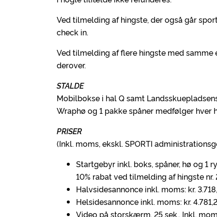
Ved tilmelding af hingste, der også går spor
check in.
Ved tilmelding af flere hingste med samme ej
derover.
STALDE
Mobilbokse i hal Q samt Landsskuepladsens
Wraphø og 1 pakke spåner medfølger hver h
PRISER
(Inkl. moms, ekskl. SPORTI administrationsg
Startgebyr inkl. boks, spåner, hø og 1 ry
10% rabat ved tilmelding af hingste nr. 
Halvsidesannonce inkl. moms: kr. 3.718
Helsidesannonce inkl. moms: kr. 4.781,
Video på storskærm, 25 sek., Inkl. moms