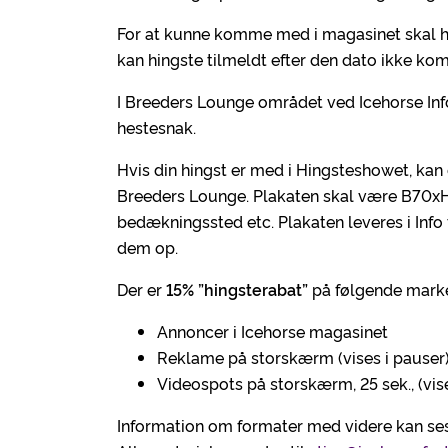
For at kunne komme med i magasinet skal hin
kan hingste tilmeldt efter den dato ikke k
I Breeders Lounge området ved Icehorse In
hestesnak.
Hvis din hingst er med i Hingsteshowet, kan 
Breeders Lounge. Plakaten skal være B70xH1
bedækningssted etc. Plakaten leveres i Info 
dem op.
Der er
15% ”hingsterabat”
på følgende marke
Annoncer i Icehorse magasinet
Reklame på storskærm (vises i pauser
Videospots på storskærm, 25 sek., (vise
Information om formater med videre kan se