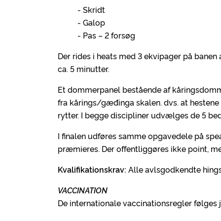
- Skridt
- Galop
- Pas – 2 forsøg
Der rides i heats med 3 ekvipager på bane
ca. 5 minutter.
Et dommerpanel bestående af kåringsdom
fra kårings/gæđinga skalen. dvs. at hesten
rytter. I begge discipliner udvælges de 5 beds
I finalen udføres samme opgavedele på sp
præmieres. Der offentliggøres ikke point, 
Kvalifikationskrav:
Alle avlsgodkendte hingst
VACCINATION
De internationale vaccinationsregler følges 