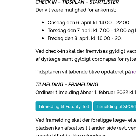
CHECK IN – TIDSPLAN – STARTLISTER
Der vil være mulighed for ankomst:
Onsdag den 6. april kl. 14.00 - 22.00
Torsdag den 7. april kl. 7.00 - 12.00 og 
Fredag den 8. april kl. 16.00 - 20.
Ved check-in skal der fremvises gyldigt vac
af dyrlæge samt gyldigt coronapas for rytte
Tidsplanen vil løbende blive opdateret på
i
TILMELDING – FRAMELDING
Ordinær tilmelding åbner 1. februar 2022 kl
Tilmelding til Futurity Tölt
Tilmelding til SPOR
Ved framelding skal der foreligge læge- ell
pladsen kan afsættes til anden side (evt. vent
i nogle tilfælde ikke refunderes.