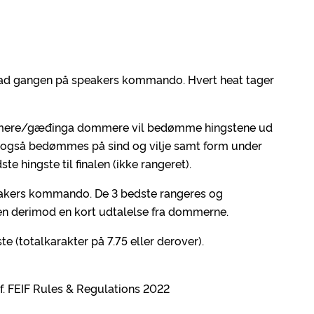
n ad gangen på speakers kommando. Hvert heat tager
mere/gæđinga dommere vil bedømme hingstene ud
e også bedømmes på sind og vilje samt form under
te hingste til finalen (ikke rangeret).
eakers kommando. De 3 bedste rangeres og
men derimod en kort udtalelse fra dommerne.
e (totalkarakter på 7.75 eller derover).
jf. FEIF Rules & Regulations 2022