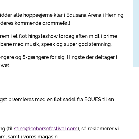
der alle hoppeejerne klar i Equsana Arena i Herning
til deres kommende drømmeføl!
frem i et flot hingsteshow lørdag aften midt i prime
valbane med musik, speak og super god stemning.
ængere og 5-gængere for sig. Hingste der deltager i
owet.
st præmieres med en flot sadel fra EQUES til en
ng (til
stine@icehorsefestival.com
), så reklamerer vi
am, samt i vores magasin.