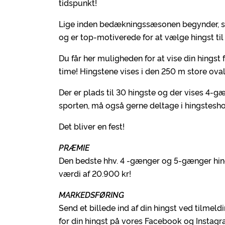
tidspunkt!
Lige inden bedækningssæsonen begynder, sid
og er top-motiverede for at vælge hingst 
Du får her muligheden for at vise din hingst 
time! Hingstene vises i den 250 m store o
Der er plads til 30 hingste og der vises 4-g
sporten, må også gerne deltage i hingstesh
Det bliver en fest!
PRÆMIE
Den bedste hhv. 4 -gænger og 5-gænger hing
værdi af 20.900 kr!
MARKEDSFØRING
Send et billede ind af din hingst ved tilmeldi
for din hingst på vores Facebook og Instagr