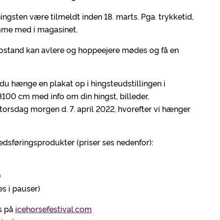
gsten være tilmeldt inden 18. marts. Pga. trykketid,
omme med i magasinet.
fostand kan avlere og hoppeejere mødes og få en
du hænge en plakat op i hingsteudstillingen i
00 cm med info om din hingst, billeder,
torsdag morgen d. 7. april 2022, hvorefter vi hænger
dsføringsprodukter (priser ses nedenfor):
)
s i pauser)
s på
icehorsefestival.com