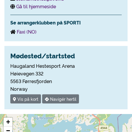
Gå til hjemmeside
Se arrangørklubben på SPORTI
Faxi (NO)
Mødested/startsted
Haugaland Hestesport Arena
Høievegen 332
5563 Førresfjorden
Norway
Vis på kort
Navigér hertil
+
−