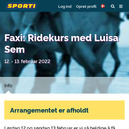
Log ind
Opret profil
Faxi: Ridekurs med Luisa
Sem
12. - 13. februar 2022
Info
Arrangementet er afholdt
Lørdag 12 og søndag 13 februar er vi så heldige å få