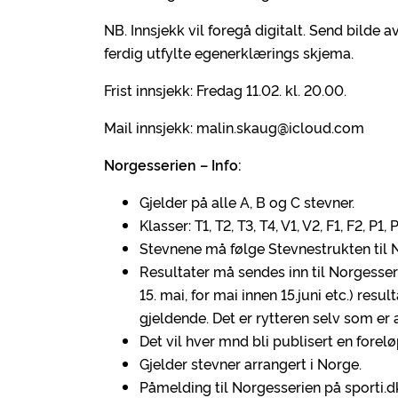
NB. Innsjekk vil foregå digitalt. Send bilde
ferdig utfylte egenerklærings skjema.
Frist innsjekk: Fredag 11.02. kl. 20.00.
Mail innsjekk: malin.skaug@icloud.com
Norgesserien – Info:
Gjelder på alle A, B og C stevner.
Klasser: T1, T2, T3, T4, V1, V2, F1, F2, P1,
Stevnene må følge Stevnestrukten til N
Resultater må sendes inn til Norgesseri
15. mai, for mai innen 15.juni etc.) res
gjeldende. Det er rytteren selv som er a
Det vil hver mnd bli publisert en foreløp
Gjelder stevner arrangert i Norge.
Påmelding til Norgesserien på sporti.d