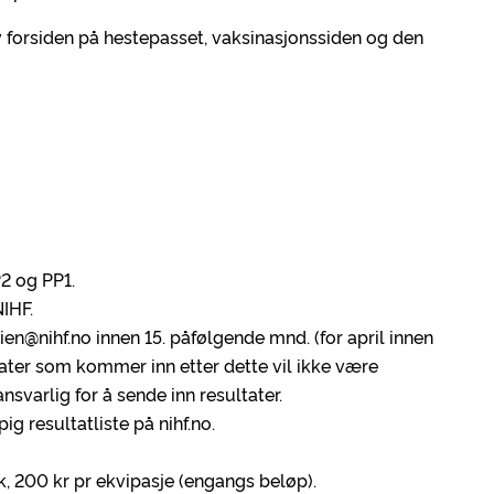
 av forsiden på hestepasset, vaksinasjonssiden og den
 P2 og PP1.
IHF.
en@nihf.no innen 15. påfølgende mnd. (for april innen
ultater som kommer inn etter dette vil ikke være
nsvarlig for å sende inn resultater.
ig resultatliste på nihf.no.
k, 200 kr pr ekvipasje (engangs beløp).