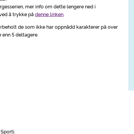
orgesserien, mer info om dette lengere ned i
, ved å trykke på
denne linken
.
forbeholt de som ikke har oppnådd karakterer på over
e enn 5 deltagere.
 Sporti.