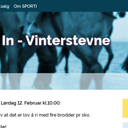
tsalg
Om SPORTI
 In - Vinterstevne
 Lørdag 12. Februar kl.10.00.
at det er lov å ri med fire brodder pr sko.
le!