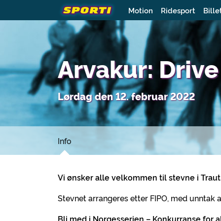
Motion
Ridesport
Bille
Arvakur: Drive
Lørdag den 12. februar 2022
Info
Vi ønsker alle velkommen til stevne i Traut
Stevnet arrangeres etter FIPO, med unntak av 
Bli med i Norgesserien – Konkurranse for al