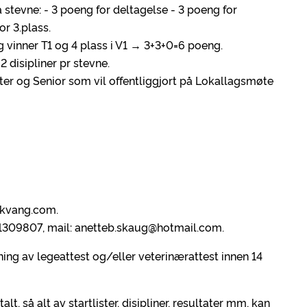
stevne: - 3 poeng for deltagelse - 3 poeng for
or 3.plass.
g vinner T1 og 4 plass i V1 → 3+3+0=6 poeng.
 disipliner pr stevne.
ytter og Senior som vil offentliggjort på Lokallagsmøte
ekkvang.com.
41309807, mail: anetteb.skaug@hotmail.com.
ing av legeattest og/eller veterinærattest innen 14
t, så alt av startlister, disipliner, resultater mm, kan