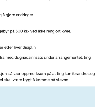
g å gjøre endringer.
e gebyr på 500 kr.- ved ikke rengjort kvee.
r etter hver disiplin.
idra med dugnadsinnsats under arrangementet, ting
asjon, så vær oppmerksom på at ting kan forandre seg
t det skal være trygt å komme på stevne.