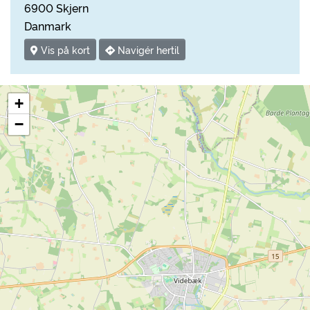
6900 Skjern
Danmark
Vis på kort
Navigér hertil
+
−