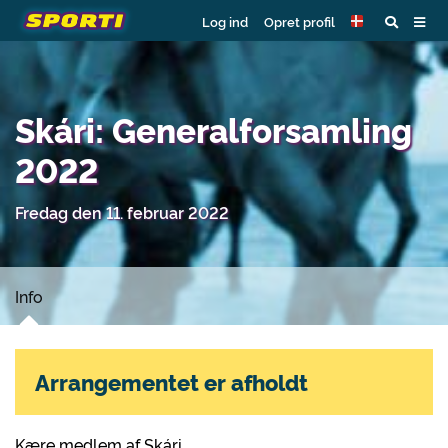
Log ind
Opret profil
Skári: Generalforsamling
2022
Fredag den 11. februar 2022
Info
Arrangementet er afholdt
Kære medlem af Skári