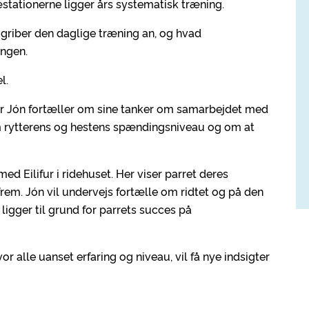
tationerne ligger års systematisk træning.
ón griber den daglige træning an, og hvad
ingen.
l.
vor Jón fortæller om sine tanker om samarbejdet med
om rytterens og hestens spændingsniveau og om at
d Eilifur i ridehuset. Her viser parret deres
rem. Jón vil undervejs fortælle om ridtet og på den
 ligger til grund for parrets succes på
r alle uanset erfaring og niveau, vil få nye indsigter