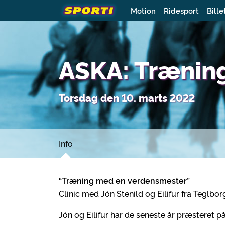
Motion
Ridesport
Bille
ASKA: Trænin
Torsdag den 10. marts 2022
Info
“
Træning med en verdensmester”
Clinic med Jón Stenild og Eilífur fra Teglbor
Jón og Eilífur har de seneste år præsteret 