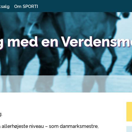
tsalg
Om SPORTI
g med en Verdensm
g.
på allerhøjeste niveau – som danmarksmestre,