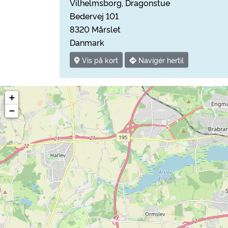
Vilhelmsborg, Dragonstue
Bedervej 101
8320 Mårslet
Danmark
Vis på kort
Navigér hertil
+
−