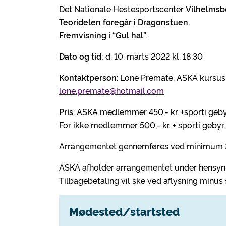
Det Nationale Hestesportscenter
Vilhelmsbo
Teoridelen foregår i Dragonstuen.
Fremvisning i “Gul hal”.
Dato og tid:
d. 10. marts 2022 kl. 18.30
Kontaktperson
: Lone Premate, ASKA kursus
lone.premate@hotmail.com
Pris
: ASKA medlemmer 450,- kr. +sporti gebyr
For ikke medlemmer 500,- kr. + sporti gebyr, 
Arrangementet gennemføres ved minimum 3
ASKA afholder arrangementet under hensyn t
Tilbagebetaling vil ske ved aflysning minus 
Mødested/startsted