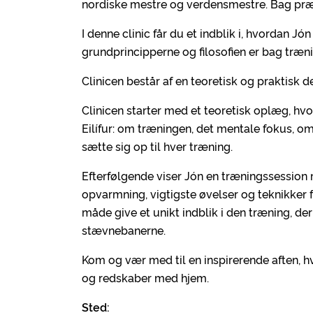
nordiske mestre og verdensmestre. Bag præs
I denne clinic får du et indblik i, hvordan J
grundprincipperne og filosofien er bag træn
Clinicen består af en teoretisk og praktisk de
Clinicen starter med et teoretisk oplæg, h
Eilífur: om træningen, det mentale fokus, 
sætte sig op til hver træning.
Efterfølgende viser Jón en træningssession me
opvarmning, vigtigste øvelser og teknikker f
måde give et unikt indblik i den træning, der
stævnebanerne.
Kom og vær med til en inspirerende aften, hvo
og redskaber med hjem.
Sted: