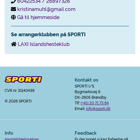
60422534 / 28897328
kristinamuhl@gmail.com
Gå til hjemmeside
Se arrangørklubben på SPORTI
LAXI Islandshesteklub
Kontakt os
SPORTI I/S
CVR nr. 31140439
Bygmarksvej 6
DK-2605 Brøndby
© 2026 SPORTI
Tlf:
(+45) 20 71 73 84
Email:
info@sporti.dk
Info
Feedback
Handelsbetingelser
Er der noget vi kan forbedre på