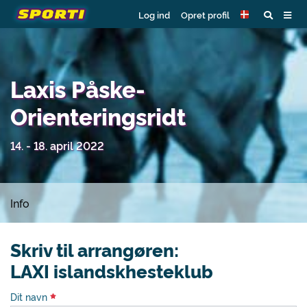
Log ind
Opret profil
Laxis Påske-
Orienteringsridt
14. - 18. april 2022
Info
Skriv til arrangøren:
LAXI islandskhesteklub
Dit navn