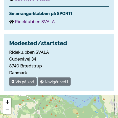
Se arrangørklubben på SPORTI
Rideklubben SVALA
Mødested/startsted
Rideklubben SVALA
Gudenåvej 34
8740 Brædstrup
Danmark
Vis på kort
Navigér hertil
+
−