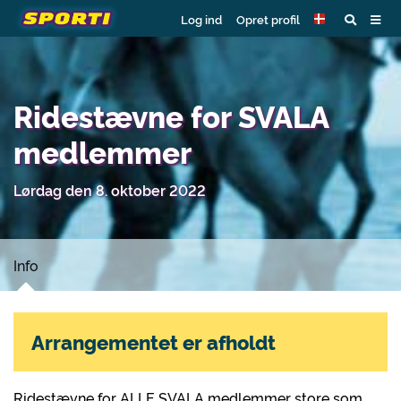
Log ind
Opret profil
Ridestævne for SVALA
medlemmer
Lørdag den 8. oktober 2022
Info
Arrangementet er afholdt
Ridestævne for ALLE SVALA medlemmer store som