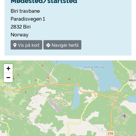
Mødested/startsted
Biri travbane
Paradisvegen 1
2832 Biri
Norway
Vis på kort
Navigér hertil
+
−