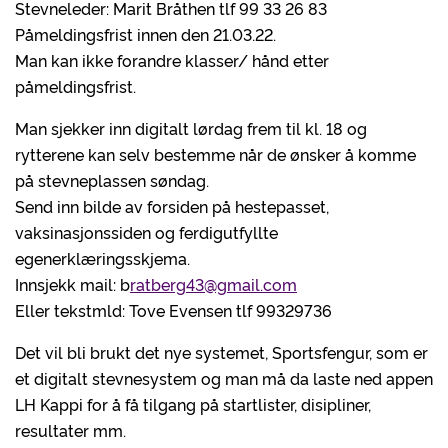
Stevneleder: Marit Bråthen tlf 99 33 26 83
Påmeldingsfrist innen den 21.03.22.
Man kan ikke forandre klasser/ hånd etter
påmeldingsfrist.
Man sjekker inn digitalt lørdag frem til kl. 18 og
rytterene kan selv bestemme når de ønsker å komme
på stevneplassen søndag.
Send inn bilde av forsiden på hestepasset,
vaksinasjonssiden og ferdigutfyllte
egenerklæringsskjema.
Innsjekk mail: b
ratberg43@gmail.com
Eller tekstmld: Tove Evensen tlf 99329736
Det vil bli brukt det nye systemet, Sportsfengur, som er
et digitalt stevnesystem og man må da laste ned appen
LH Kappi for å få tilgang på startlister, disipliner,
resultater mm.