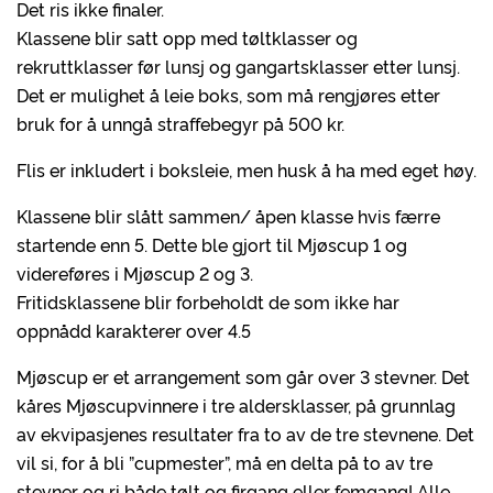
Det ris ikke finaler.
Klassene blir satt opp med tøltklasser og
rekruttklasser før lunsj og gangartsklasser etter lunsj.
Det er mulighet å leie boks, som må rengjøres etter
bruk for å unngå straffebegyr på 500 kr.
Flis er inkludert i boksleie, men husk å ha med eget høy.
Klassene blir slått sammen/ åpen klasse hvis færre
startende enn 5. Dette ble gjort til Mjøscup 1 og
videreføres i Mjøscup 2 og 3.
Fritidsklassene blir forbeholdt de som ikke har
oppnådd karakterer over 4.5
Mjøscup er et arrangement som går over 3 stevner. Det
kåres Mjøscupvinnere i tre aldersklasser, på grunnlag
av ekvipasjenes resultater fra to av de tre stevnene. Det
vil si, for å bli ”cupmester”, må en delta på to av tre
stevner og ri både tølt og firgang eller femgang! Alle