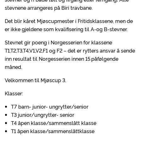
stevnene arrangeres på Biri travbane.
Det blir kåret Mjøscupmester i Fritidsklassene, men de
er ikke gjeldene som kvalifisering til A-og B-stevner.
Stevnet gir poeng i Norgesserien for klassene
T1,T2,T3,T4,V1,V2,F1 og F2 – det er rytters ansvar å sende
inn resultat til Norgesserien innen 15.påfølgende
måned.
Velkommen til Mjøscup 3.
Klasser:
T7 barn- junior- ungrytter/senior
T3 junior/ungrytter- senior
T4 åpen klasse/sammenslått klasse
T1 åpen klasse/sammenslåttklasse