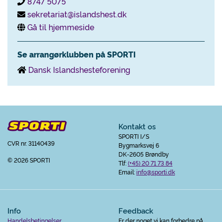
8747 5075
sekretariat@islandshest.dk
Gå til hjemmeside
Se arrangørklubben på SPORTI
Dansk Islandshesteforening
Kontakt os
SPORTI I/S
CVR nr. 31140439
Bygmarksvej 6
DK-2605 Brøndby
© 2026 SPORTI
Tlf:
(+45) 20 71 73 84
Email:
info@sporti.dk
Info
Feedback
Handelsbetingelser
Er der noget vi kan forbedre på