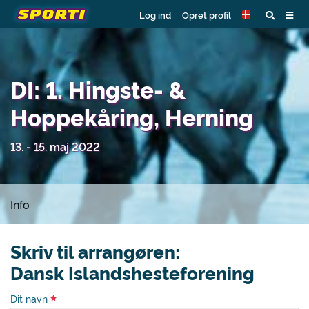
Log ind
Opret profil
DI: 1. Hingste- &
Hoppekåring, Herning
13. - 15. maj 2022
Info
Skriv til arrangøren:
Dansk Islandshesteforening
Dit navn