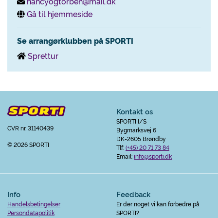
nancyogtorben@mail.dk
Gå til hjemmeside
Se arrangørklubben på SPORTI
Sprettur
Kontakt os
SPORTI I/S
CVR nr. 31140439
Bygmarksvej 6
DK-2605 Brøndby
© 2026 SPORTI
Tlf:
(+45) 20 71 73 84
Email:
info@sporti.dk
Info
Feedback
Handelsbetingelser
Er der noget vi kan forbedre på
Persondatapolitik
SPORTI?