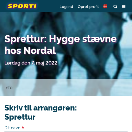
Log ind
Opret profil
Sprettur: Hygge stævne
hos Nordal
Lørdag den 7. maj 2022
Info
Skriv til arrangøren:
Sprettur
Dit navn