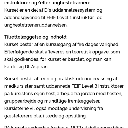
instruktører og/eller unghestetrænere.
Kurset er en del af DI’s uddannelsessystem og
adgangsgivende til FEIF Level 1 instruktør- og
unghestetræneruddannelsen.
Tilrettelæggelse og indhold:
Kurset består af én kursusgang af fire dages varighed.
Efterfølgende skal afleveres en teoretisk opgave, som
skal godkendes, før kurset er bestået, og man kan
kalde sig DI-Aspirant.
Kurset består af teori og praktisk rideundervisning af
medkursister samt uddannede FEIF Level 3 instruktører
på kursistens egen hest, arbejde fra jorden med hesten,
gruppearbejde og mundtlige fremlæggelser.
Kursisterne vil også modtage undervisning fra
gæstelærere bl.a. i sæde og opstilling.
På kursets andendag fredag d. 16.12 vil deltagerne blive