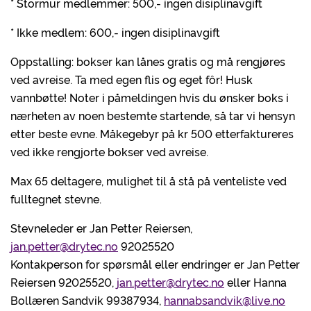
* Stormur medlemmer: 500,- ingen disiplinavgift
* Ikke medlem: 600,- ingen disiplinavgift
Oppstalling: bokser kan lånes gratis og må rengjøres
ved avreise. Ta med egen flis og eget fôr! Husk
vannbøtte! Noter i påmeldingen hvis du ønsker boks i
nærheten av noen bestemte startende, så tar vi hensyn
etter beste evne. Måkegebyr på kr 500 etterfaktureres
ved ikke rengjorte bokser ved avreise.
Max 65 deltagere, mulighet til å stå på venteliste ved
fulltegnet stevne.
Stevneleder er Jan Petter Reiersen,
jan.petter@drytec.no
92025520
Kontakperson for spørsmål eller endringer er Jan Petter
Reiersen 92025520,
jan.petter@drytec.no
eller Hanna
Bollæren Sandvik 99387934,
hannabsandvik@live.no