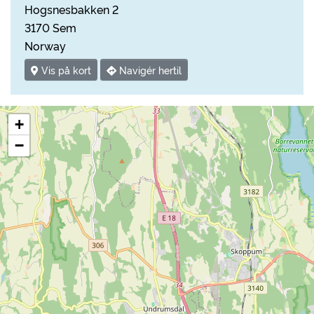
Hogsnesbakken 2
3170 Sem
Norway
Vis på kort
Navigér hertil
+
−