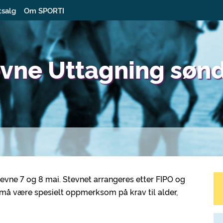
tsalg
Om SPORTI
evne Uttagning søn
stevne 7 og 8 mai. Stevnet arrangeres etter FIPO og
 må være spesielt oppmerksom på krav til alder,