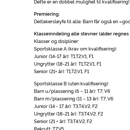
Dette er en dobbel mulighet til kvalifiserin
Premiering:
Deltakersløyfe til alle. Barn får også en «g
Klasseinndeling alle stevner (alder regnes ut
Klasser og disipliner:
Sportsklasse A (krav om kvalifisering):
Junior (14-17 år): T1,T2,V1, F1
Ungrytter (18-21 år): T1,T2,V1, F1
Senior (21+ år): T1,T2,V1, F1
Sportsklasse B (uten kvalifisering):
Barn u/plassering (6 – 11 år): T7, V6
Barn m/plassering (11 – 13 år): T7, V6
Junior (14 - 17 år): T3,T4,V2, F2
Ungrytter (18-21 år): T3,T4,V2, F2
Senior (21 + år): T3,T4,V2, F2
Rekrutt: T7,V5