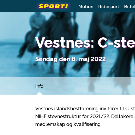
Motion
Ridesport
Bille
Vestnes: C-st
Søndag den 8. maj 2022
Info
Vestnes islandshestforening inviterer til C-
NIHF stevnestruktur for 2021/22. Deltakere
medlemskap og kvalifisering.