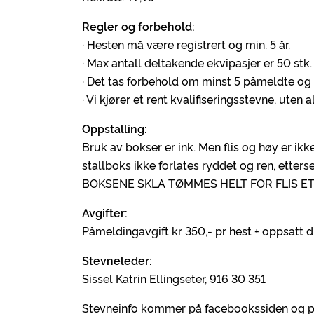
Regler og forbehold:
· Hesten må være registrert og min. 5 år.
· Max antall deltakende ekvipasjer er 50 stk.
· Det tas forbehold om minst 5 påmeldte og 3
· Vi kjører et rent kvalifiseringsstevne, uten 
Oppstalling:
Bruk av bokser er ink. Men flis og høy er i
stallboks ikke forlates ryddet og ren, etters
BOKSENE SKLA TØMMES HELT FOR FLIS E
Avgifter:
Påmeldingavgift kr 350,- pr hest + oppsatt
Stevneleder:
Sissel Katrin Ellingseter, 916 30 351
Stevneinfo kommer på facebookssiden og pr