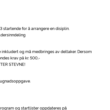
 startende for å arrangere en disiplin.
aldersinndeling
kke inkludert og må medbringes av deltaker. Dersom
endes krav på kr. 500,-
TTER STEVNE!
 dugnadsoppgave.
ogram og startlister oppdateres på