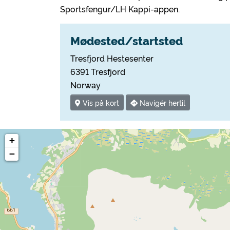
Sportsfengur/LH Kappi-appen.
Mødested/startsted
Tresfjord Hestesenter
6391 Tresfjord
Norway
Vis på kort
Navigér hertil
+
−