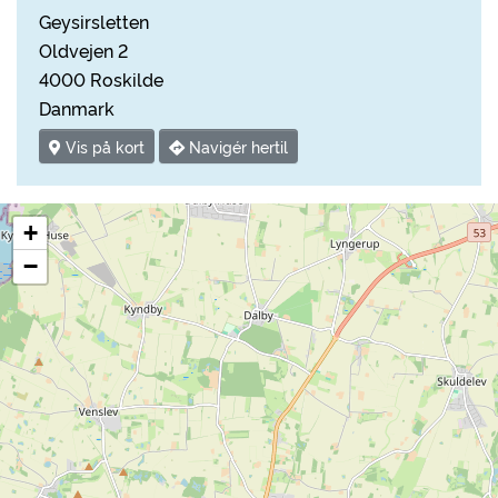
Geysirsletten
Oldvejen 2
4000 Roskilde
Danmark
Vis på kort
Navigér hertil
+
−