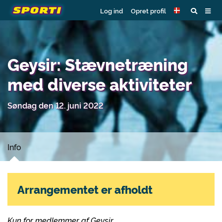
Log ind
Opret profil
Geysir: Stævnetræning
med diverse aktiviteter
Søndag den 12. juni 2022
Info
Arrangementet er afholdt
Kun for medlemmer af Geysir.