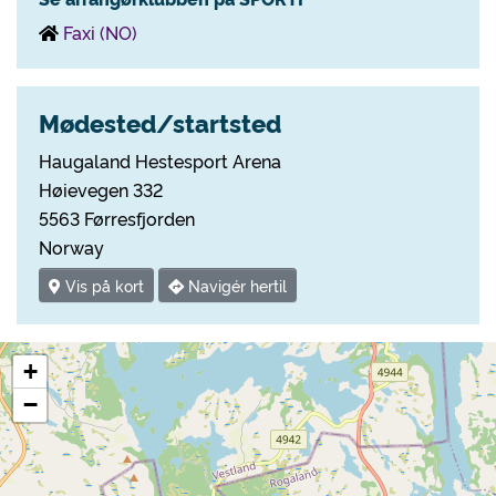
Faxi (NO)
Mødested/startsted
Haugaland Hestesport Arena
Høievegen 332
5563 Førresfjorden
Norway
Vis på kort
Navigér hertil
+
−