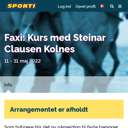
Log ind
Opret profil
Faxi: Kurs med Steinar
Clausen Kolnes
11. - 31. maj 2022
Info
Arrangementet er afholdt
Som tidligere blir det ny påmelding til faste treninger