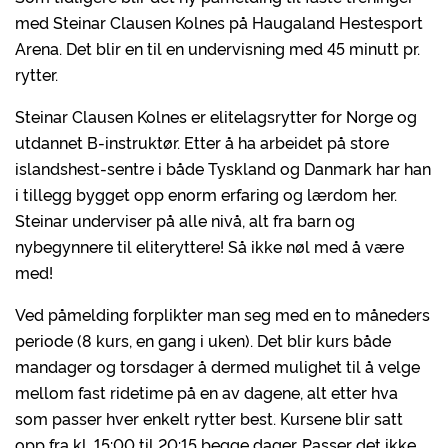
med Steinar Clausen Kolnes på Haugaland Hestesport
Arena. Det blir en til en undervisning med 45 minutt pr.
rytter.
Steinar Clausen Kolnes er elitelagsrytter for Norge og
utdannet B-instruktør. Etter å ha arbeidet på store
islandshest-sentre i både Tyskland og Danmark har han
i tillegg bygget opp enorm erfaring og lærdom her.
Steinar underviser på alle nivå, alt fra barn og
nybegynnere til eliteryttere! Så ikke nøl med å være
med!
Ved påmelding forplikter man seg med en to måneders
periode (8 kurs, en gang i uken). Det blir kurs både
mandager og torsdager å dermed mulighet til å velge
mellom fast ridetime på en av dagene, alt etter hva
som passer hver enkelt rytter best. Kursene blir satt
opp fra kl. 15:00 til 20:15 begge dager. Passer det ikke