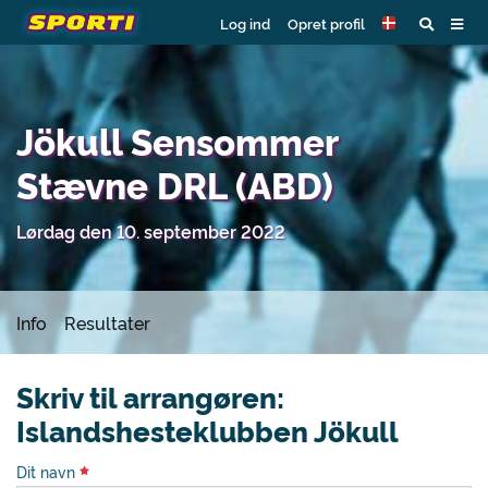
Log ind
Opret profil
Jökull Sensommer
Stævne DRL (ABD)
Lørdag den 10. september 2022
Info
Resultater
Skriv til arrangøren:
Islandshesteklubben Jökull
Dit navn