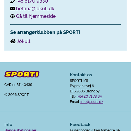
+45 6170 9330
bettina@jokull.dk
Gå til hjemmeside
Se arrangørklubben på SPORTI
Jökull
Kontakt os
SPORTI I/S
CVR nr. 31140439
Bygmarksvej 6
DK-2605 Brøndby
© 2026 SPORTI
Tlf:
(+45) 20 71 73 84
Email:
info@sporti.dk
Info
Feedback
Handelsbetingelser
Er der noget vi kan forbedre på