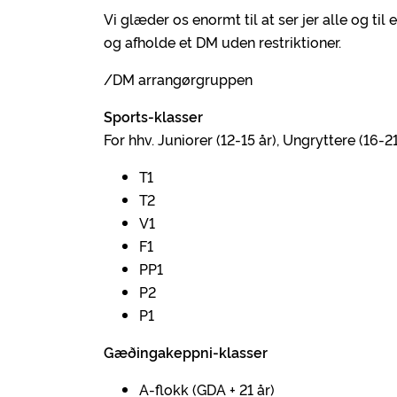
Vi glæder os enormt til at ser jer alle og ti
og afholde et DM uden restriktioner.
/DM arrangørgruppen
Sports-klasser
For hhv. Juniorer (12-15 år), Ungryttere (16-
T1
T2
V1
F1
PP1
P2
P1
Gæðingakeppni-klasser
A-flokk (GDA + 21 år)