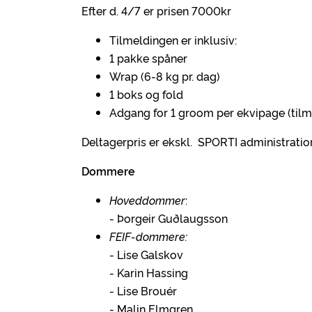
Efter d. 4/7 er prisen 7000kr
Tilmeldingen er inklusiv:
1 pakke spåner
Wrap (6-8 kg pr. dag)
1 boks og fold
Adgang for 1 groom per ekvipage (tilme
Deltagerpris er ekskl. SPORTI administrati
Dommere
Hoveddommer
:
- Þorgeir Guðlaugsson
FEIF-dommere:
- Lise Galskov
- Karin Hassing
- Lise Brouér
- Malin Elmgren