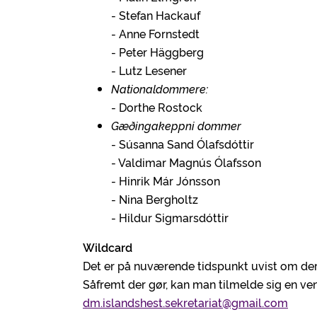
- Stefan Hackauf
- Anne Fornstedt
- Peter Häggberg
- Lutz Lesener
Nationaldommere:
- Dorthe Rostock
Gæðingakeppni dommer
- Súsanna Sand Ólafsdóttir
- Valdimar Magnús Ólafsson
- Hinrik Már Jónsson
- Nina Bergholtz
- Hildur Sigmarsdóttir
Wildcard
Det er på nuværende tidspunkt uvist om der 
Såfremt der gør, kan man tilmelde sig en vent
dm.islandshest.sekretariat@gmail.com