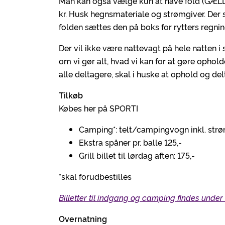
Man kan også vælge kun at have fold (GÆLD
kr. Husk hegnsmateriale og strømgiver. Der 
folden sættes den på boks for rytters regnin
Der vil ikke være nattevagt på hele natten i 
om vi gør alt, hvad vi kan for at gøre ophol
alle deltagere, skal i huske at ophold og de
Tilkøb
Købes her på SPORTI
Camping*: telt/campingvogn inkl. strøm
Ekstra spåner pr. balle 125,-
Grill billet til lørdag aften: 175,-
*skal forudbestilles
Billetter til indgang og camping findes under 
Overnatning