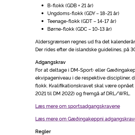
B-flokk (GDB + 21 år)
Ungdoms-flokk (GDY – 18-21 år)
Teenage-flokk (GDT – 14-17 år)
Børne-flokk (GDC – 10-13 år)
Aldersgrænsen regnes ud fra det kalenderår
Der rides efter de islandske guidelines, på
Adgangskrav
For at deltage i DM-Sport
eller Gæðingakep
ekvipageniveau i de respektive discipliner, d
flokk. Kvalifikationskravet skal være opnåe
2021 til DM 2022) og fremgå af DRL/WRL.
Læs mere om sportsadgangskravene
Læs mere om Gæðingakeppni adgangskrav
Regler