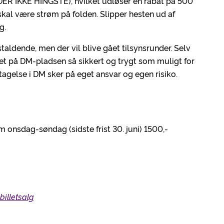
ER IKKE HINGSTE), hvilket udløser en rabat på 500
skal være strøm på folden. Slipper hesten ud af
g.
staldende, men der vil blive gået tilsynsrunder. Selv
det på DM-pladsen så sikkert og trygt som muligt for
ltagelse i DM sker på eget ansvar og egen risiko.
 onsdag-søndag (sidste frist 30. juni) 1500,-
billetsalg