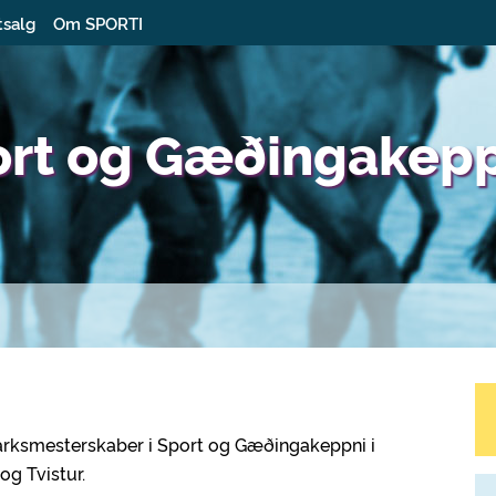
tsalg
Om SPORTI
ort og Gæðingakep
rksmesterskaber i Sport og Gæðingakeppni i
g Tvistur.