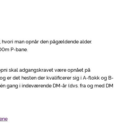
, hvori man opnår den pågældende alder.
 300m P-bane.
pni skal adgangskravet være opnået på
og er det hesten der kvalificerer sig i A-flokk og B-
t én gang i indeværende DM-år (dvs. fra og med DM
ene