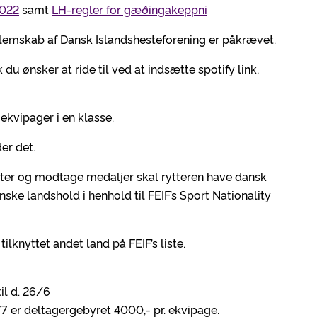
2022
samt
LH-regler for gæðingakeppni
dlemskab af Dansk Islandshesteforening er påkrævet.
u ønsker at ride til ved at indsætte spotify link,
 ekvipager i en klasse.
er det.
er og modtage medaljer skal rytteren have dansk
nske landshold i henhold til FEIF’s Sport Nationality
lknyttet andet land på FEIF’s liste.
il d. 26/6
4/7 er deltagergebyret 4000,- pr. ekvipage.