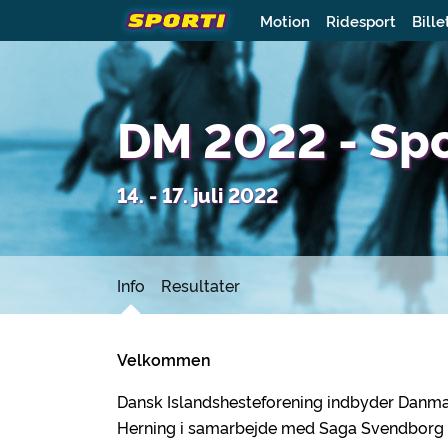
Motion
Ridesport
Bille
DM 2022 - Sp
14. - 17. juli 2022
Info
Resultater
Velkommen
Dansk Islandshesteforening indbyder Danma
Herning i samarbejde med Saga Svendborg o