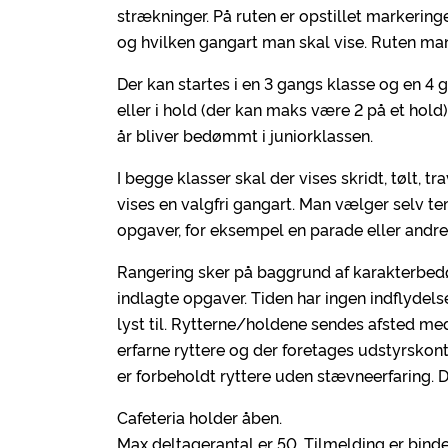
strækninger. På ruten er opstillet markerin
og hvilken gangart man skal vise. Ruten man
Der kan startes i en 3 gangs klasse og en 4 
eller i hold (der kan maks være 2 på et hold
år bliver bedømmt i juniorklassen.
I begge klasser skal der vises skridt, tølt, 
vises en valgfri gangart. Man vælger selv
opgaver, for eksempel en parade eller andr
Rangering sker på baggrund af karakterbe
indlagte opgaver. Tiden har ingen indflydel
lyst til. Rytterne/holdene sendes afsted 
erfarne ryttere og der foretages udstyrskont
er forbeholdt ryttere uden stævneerfaring. De
Cafeteria holder åben.
Max deltagerantal er 50. Tilmelding er bin