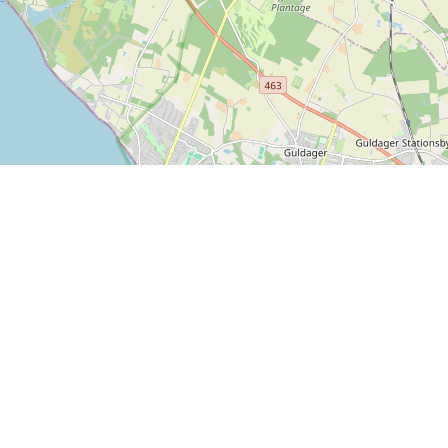
Leaflet
| ©
OpenStreetMap contributors