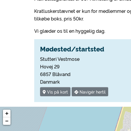
Kratluskerstævnet er kun for medlemmer og p
tilkøbe boks, pris 50kr.
Vi glæder os til en hyggelig dag.
Mødested/startsted
Stutteri Vestmose
Hovej 29
6857 Blåvand
Danmark
Vis på kort
Navigér hertil
+
−