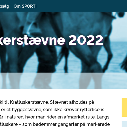
tsalg
Om SPORTI
skerstævne 2022
ki til Kratluskerstævne. Stævnet afholdes på
er et hyggestævne, som ikke kræver rytterlicens.
r i naturen, hvor man rider en afmærket rute. Langs
ratluskere – som bedømmer gangarter på markerede