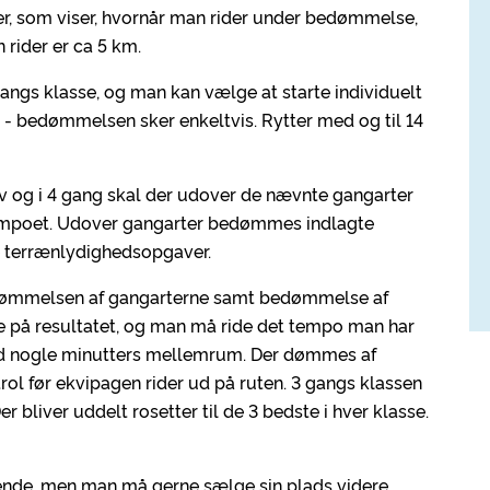
ger, som viser, hvornår man rider under bedømmelse,
 rider er ca 5 km.
gangs klasse, og man kan vælge at starte individuelt
) - bedømmelsen sker enkeltvis. Rytter med og til 14
trav og i 4 gang skal der udover de nævnte gangarter
 tempoet. Udover gangarter bedømmes indlagte
e terrænlydighedsopgaver.
dømmelsen af gangarterne samt bedømmelse af
se på resultatet, og man må ride det tempo man har
med nogle minutters mellemrum. Der dømmes af
rol før ekvipagen rider ud på ruten. 3 gangs klassen
r bliver uddelt rosetter til de 3 bedste i hver klasse.
dende, men man må gerne sælge sin plads videre.