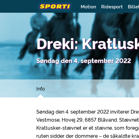
Motion
Ridesport
Bille
Dreki: Kratlu
Søndag den 4. september 2022
Info
Søndag den 4. september 2022 inviterer Dre
Vestmose, Hovej 29, 6857 Blåvand. Stævnet 
Kratlusker-stævnet er et stævne, som foregå
ruten sidder der dommere – de såkaldte k