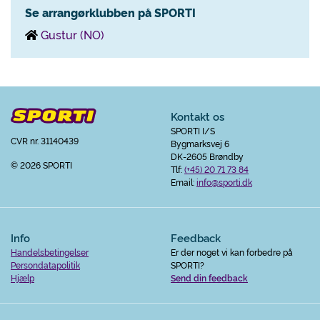
Se arrangørklubben på SPORTI
Gustur (NO)
Kontakt os
SPORTI I/S
CVR nr. 31140439
Bygmarksvej 6
DK-2605 Brøndby
© 2026 SPORTI
Tlf:
(+45) 20 71 73 84
Email:
info@sporti.dk
Info
Feedback
Handelsbetingelser
Er der noget vi kan forbedre på
Persondatapolitik
SPORTI?
Hjælp
Send din feedback