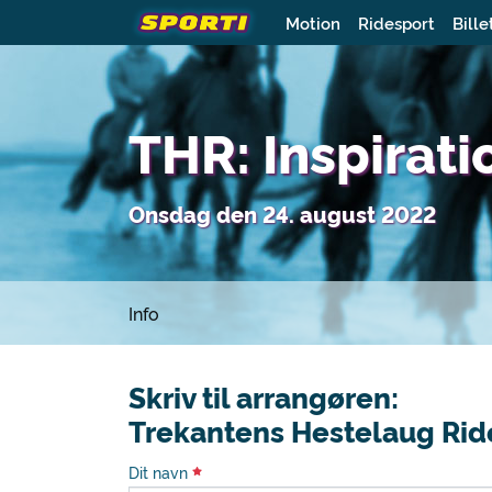
Motion
Ridesport
Bille
THR: Inspirati
Onsdag den 24. august 2022
Info
Skriv til arrangøren:
Trekantens Hestelaug Rid
Dit navn