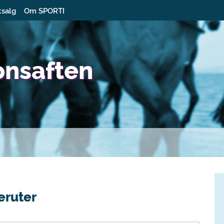
tsalg
Om SPORTI
onsaften
eruter