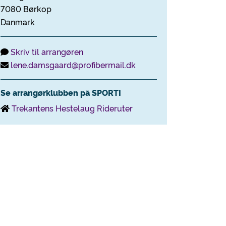
7080 Børkop
Danmark
Skriv til arrangøren
lene.damsgaard@profibermail.dk
Se arrangørklubben på SPORTI
Trekantens Hestelaug Rideruter