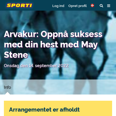
Log ind
Opret profil
Arvakur: Oppnå suksess
med din hest med May
Stene
Onsdag den 14. september 2022
Info
Arrangementet er afholdt