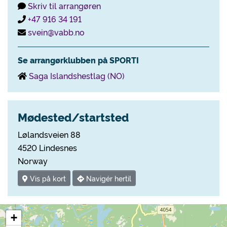
Skriv til arrangøren
+47 916 34 191
svein@vabb.no
Se arrangørklubben på SPORTI
Saga Islandshestlag (NO)
Mødested/startsted
Lølandsveien 88
4520 Lindesnes
Norway
Vis på kort
Navigér hertil
+