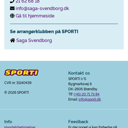
21 62 68 18
info@saga-svendborg.dk
Gå til hjemmeside
Se arrangørklubben på SPORTI
Saga Svendborg
Kontakt os
SPORTI I/S
CVR nr. 31140439
Bygmarksvej 6
DK-2605 Brøndby
© 2026 SPORTI
Tlf:
(+45) 20 71 73 84
Email:
info@sporti.dk
Info
Feedback
Handelsbetingelser
Er der noget vi kan forbedre på