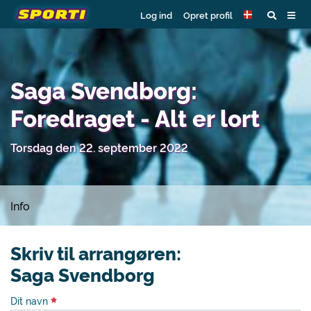
Log ind
Opret profil
Saga Svendborg:
Foredraget - Alt er lort
Torsdag den 22. september 2022
Info
Skriv til arrangøren:
Saga Svendborg
Dit navn